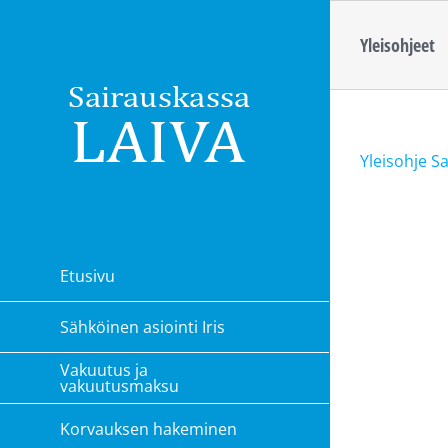
Skip
Yleisohjeet
to
content
Yleisohje S
Etusivu
Sähköinen asiointi Iris
Vakuutus ja
vakuutusmaksu
Korvauksen hakeminen