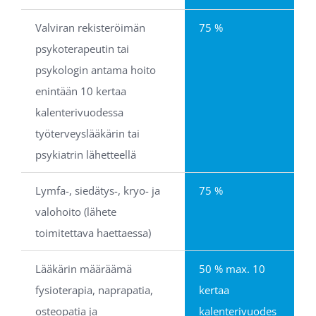
Valviran rekisteröimän 
75 %
psykoterapeutin tai 
psykologin antama hoito 
enintään 10 kertaa 
kalenterivuodessa 
työterveyslääkärin tai 
psykiatrin lähetteellä
Lymfa-, siedätys-, kryo- ja 
75 %
valohoito (lähete 
toimitettava haettaessa)
Lääkärin määräämä 
50 % max. 10 
fysioterapia, naprapatia, 
kertaa 
osteopatia ja 
kalenterivuodes