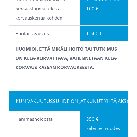
omavastuuosuudesta 
100 €
korvauskertaa kohden
Hautausavustus
1 500 €
HUOMIOI, ETTÄ MIKÄLI HOITO TAI TUTKIMUS 
ON KELA-KORVATTAVA, VÄHENNETÄÄN KELA-
KORVAUS KASSAN KORVAUKSESTA.
KUN VAKUUTUSSUHDE ON JATKUNUT YHTÄJAKSOISE
Hammashoidosta
350 € 
kalenterivuodes