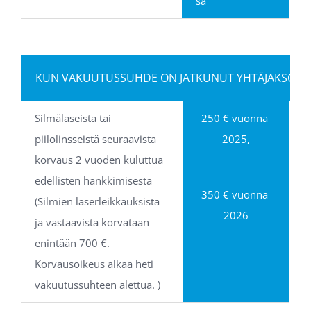
sa
KUN VAKUUTUSSUHDE ON JATKUNUT YHTÄJAKSOISE
Silmälaseista tai 
250 € vuonna 
piilolinsseistä seuraavista 
2025,
korvaus 2 vuoden kuluttua 
edellisten hankkimisesta 
350 € vuonna 
(Silmien laserleikkauksista 
2026
ja vastaavista korvataan 
enintään 700 €. 
Korvausoikeus alkaa heti 
vakuutussuhteen alettua. )