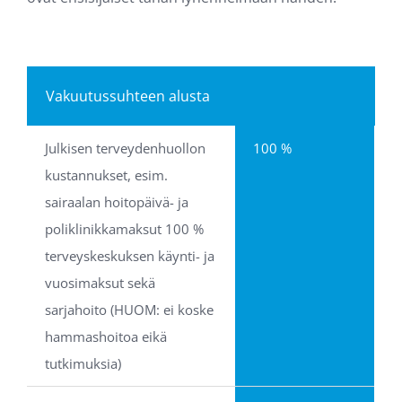
Vakuutussuhteen alusta
Julkisen terveydenhuollon 
100 %
kustannukset, esim. 
sairaalan hoitopäivä- ja 
poliklinikkamaksut 100 % 
terveyskeskuksen käynti- ja 
vuosimaksut sekä 
sarjahoito (HUOM: ei koske 
hammashoitoa eikä 
tutkimuksia)