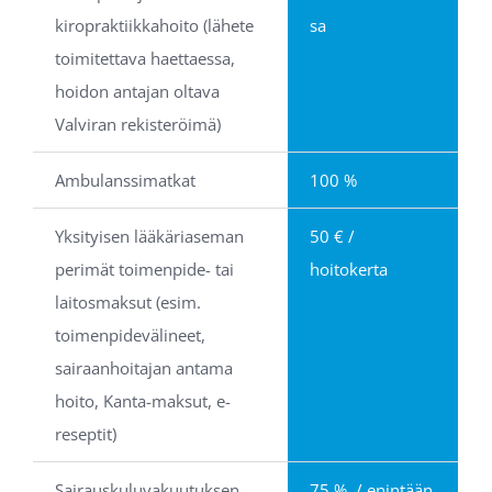
kiropraktiikkahoito (lähete 
sa
toimitettava haettaessa, 
hoidon antajan oltava 
Valviran rekisteröimä)
Ambulanssimatkat
100 %
Yksityisen lääkäriaseman 
50 € / 
perimät toimenpide- tai 
hoitokerta
laitosmaksut (esim. 
toimenpidevälineet, 
sairaanhoitajan antama 
hoito, Kanta-maksut, e-
reseptit)
Sairauskuluvakuutuksen 
75 %  / enintään 