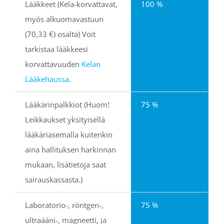
Lääkkeet (Kela-korvattavat, 
100 %
myös alkuomavastuun 
(70,33 €) osalta) Voit 
tarkistaa lääkkeesi 
korvattavuuden 
Kelan 
Lääkehaussa
.
Lääkärinpalkkiot (Huom! 
75 %
Leikkaukset yksityisellä 
lääkäriasemalla kuitenkin 
aina hallituksen harkinnan 
mukaan, lisätietoja saat 
sairauskassasta.)
Laboratorio-, röntgen-, 
75 %
ultraääni-, magneetti, ja 