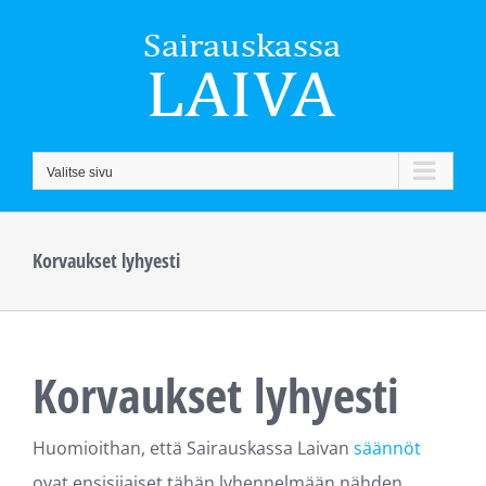
Skip
to
content
Valitse sivu
Korvaukset lyhyesti
Korvaukset lyhyesti
Huomioithan, että Sairauskassa Laivan
säännöt
ovat ensisijaiset tähän lyhennelmään nähden.