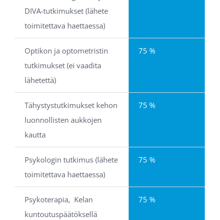
DIVA-tutkimukset (lähete 
toimitettava haettaessa)
Optikon ja optometristin 
75 %
tutkimukset (ei vaadita 
lähetettä)
Tähystystutkimukset kehon 
75 %
luonnollisten aukkojen 
kautta
Psykologin tutkimus (lähete 
75 %
toimitettava haettaessa)
Psykoterapia,  Kelan 
75 %
kuntoutuspäätöksellä