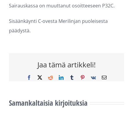
Sairauskassa on muuttanut osoitteeseen P32C.
Sisäänkäynti C-ovesta Merilinjan puoleisesta
päädystä.
Jaa tämä artikkeli!
Facebook
X
Reddit
LinkedIn
Tumblr
Pinterest
Vk
Sähköposti
Samankaltaisia kirjoituksia