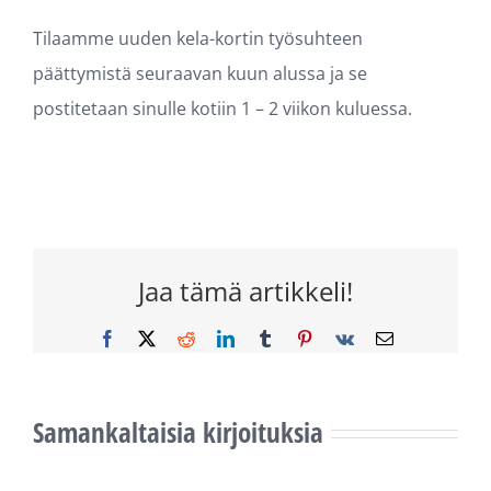
Tilaamme uuden kela-kortin työsuhteen
päättymistä seuraavan kuun alussa ja se
postitetaan sinulle kotiin 1 – 2 viikon kuluessa.
Jaa tämä artikkeli!
Facebook
X
Reddit
LinkedIn
Tumblr
Pinterest
Vk
Sähköposti
Samankaltaisia kirjoituksia