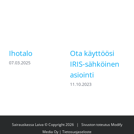
Ihotalo
Ota käyttöösi
IRIS-sähköinen
07.03.2025
asiointi
1
11.10.2023
Sairauskassa Laiva © Copyright
2026 | Sivuston toteutus
Modify
Media Oy
|
Tietosuojaseloste