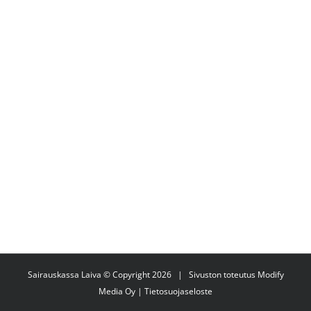
Sairauskassa Laiva © Copyright
2026 | Sivuston toteutus
Modify
Media Oy
|
Tietosuojaseloste